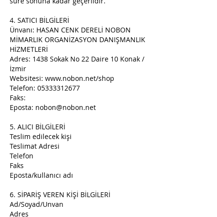
süre sonuna kadar geçerlidir.
4. SATICI BİLGİLERİ
Ünvanı: HASAN CENK DERELİ NOBON
MİMARLIK ORGANİZASYON DANIŞMANLIK
HİZMETLERİ
Adres: 1438 Sokak No 22 Daire 10 Konak /
İzmir
Websitesi:
www.nobon.net/shop
Telefon:
05333312677
Faks:
Eposta:
nobon@nobon.net
5. ALICI BİLGİLERİ
Teslim edilecek kişi
Teslimat Adresi
Telefon
Faks
Eposta/kullanıcı adı
6. SİPARİŞ VEREN KİŞİ BİLGİLERİ
Ad/Soyad/Unvan
Adres