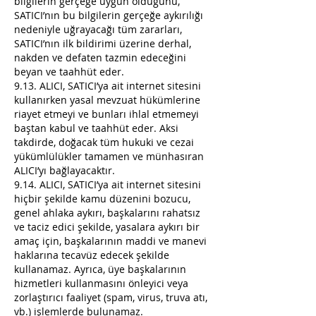
bilgilerin gerçeğe uygun olduğunu,
SATICI’nın bu bilgilerin gerçeğe aykırılığı
nedeniyle uğrayacağı tüm zararları,
SATICI’nın ilk bildirimi üzerine derhal,
nakden ve defaten tazmin edeceğini
beyan ve taahhüt eder.
9.13. ALICI, SATICI’ya ait internet sitesini
kullanırken yasal mevzuat hükümlerine
riayet etmeyi ve bunları ihlal etmemeyi
baştan kabul ve taahhüt eder. Aksi
takdirde, doğacak tüm hukuki ve cezai
yükümlülükler tamamen ve münhasıran
ALICI’yı bağlayacaktır.
9.14. ALICI, SATICI’ya ait internet sitesini
hiçbir şekilde kamu düzenini bozucu,
genel ahlaka aykırı, başkalarını rahatsız
ve taciz edici şekilde, yasalara aykırı bir
amaç için, başkalarının maddi ve manevi
haklarına tecavüz edecek şekilde
kullanamaz. Ayrıca, üye başkalarının
hizmetleri kullanmasını önleyici veya
zorlaştırıcı faaliyet (spam, virus, truva atı,
vb.) işlemlerde bulunamaz.