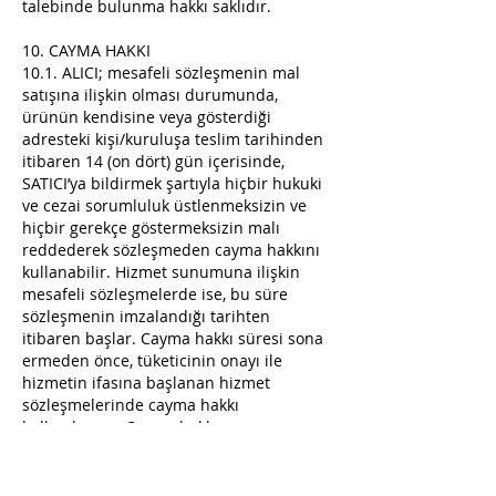
talebinde bulunma hakkı saklıdır.
10. CAYMA HAKKI
10.1. ALICI; mesafeli sözleşmenin mal
satışına ilişkin olması durumunda,
ürünün kendisine veya gösterdiği
adresteki kişi/kuruluşa teslim tarihinden
itibaren 14 (on dört) gün içerisinde,
SATICI’ya bildirmek şartıyla hiçbir hukuki
ve cezai sorumluluk üstlenmeksizin ve
hiçbir gerekçe göstermeksizin malı
reddederek sözleşmeden cayma hakkını
kullanabilir. Hizmet sunumuna ilişkin
mesafeli sözleşmelerde ise, bu süre
sözleşmenin imzalandığı tarihten
itibaren başlar. Cayma hakkı süresi sona
ermeden önce, tüketicinin onayı ile
hizmetin ifasına başlanan hizmet
sözleşmelerinde cayma hakkı
kullanılamaz. Cayma hakkının
kullanımından kaynaklanan masraflar
SATICI’ ya aittir. ALICI, iş bu sözleşmeyi
kabul etmekle, cayma hakkı konusunda