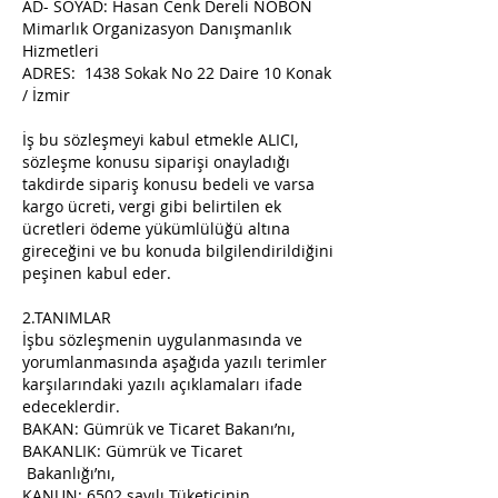
AD- SOYAD: Hasan Cenk Dereli NOBON
Mimarlık Organizasyon Danışmanlık
Hizmetleri
ADRES: 1438 Sokak No 22 Daire 10 Konak
/ İzmir
İş bu sözleşmeyi kabul etmekle ALICI,
sözleşme konusu siparişi onayladığı
takdirde sipariş konusu bedeli ve varsa
kargo ücreti, vergi gibi belirtilen ek
ücretleri ödeme yükümlülüğü altına
gireceğini ve bu konuda bilgilendirildiğini
peşinen kabul eder.
2.TANIMLAR
İşbu sözleşmenin uygulanmasında ve
yorumlanmasında aşağıda yazılı terimler
karşılarındaki yazılı açıklamaları ifade
edeceklerdir.
BAKAN: Gümrük ve Ticaret Bakanı’nı,
BAKANLIK: Gümrük ve Ticaret
Bakanlığı’nı,
KANUN: 6502 sayılı Tüketicinin