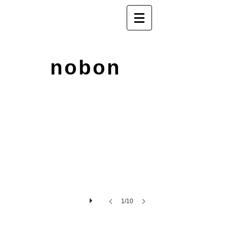
nobon
1/10