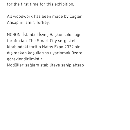
for the first time for this exhibition.
All woodwork has been made by Caglar
Ahsap in Izmir, Turkey.
NOBON, İstanbul İsveç Başkonsolosluğu
tarafından, The Smart City sergisi el
kitabındaki tarifin Hatay Expo 2022'nin
dış mekan koşullarına uyarlamak üzere
görevlendirilmiştir.
Modüller, sağlam stabiliteye sahip ahşap
bir üst yapı oluşturmak ve ziyaretçilere
gölgelik bir sığınak sunmak için birbirine
yeni bir detayla bağlanır. Ahşap modüller
su bazlı solüsyonlarla cilalanmış ve
kumaş üzerine UV baskılar kullanılarak
posterler üretilmiştir. İsveç Enstitüsü
tarafından tüm dünyada kullanılan
standart modüllerin tüm bu benzersiz
uyarlamaları, ilk kez bu sergi için
tasarlanmış ve uygulanmıştır.