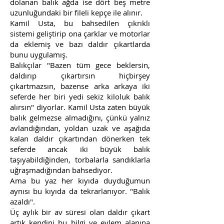
dolanan balık ağda ise dört beş metre
uzunluğundaki bir fileli kepçe ile alınır.
Kamil Usta, bu bahsedilen çıkrıklı
sistemi geliştirip ona çarklar ve motorlar
da eklemiş ve bazı daldır çıkartlarda
bunu uygulamış.
Balıkçılar "Bazen tüm gece beklersin,
daldırıp çıkartırsın hiçbirşey
çıkartmazsın, bazense arka arkaya iki
seferde her biri yedi sekiz kiloluk balık
alırsın" diyorlar. Kamil Usta zaten büyük
balık gelmezse almadığını, çünkü yalnız
avlandığından, yoldan uzak ve aşağıda
kalan daldır çıkartından dönerken tek
seferde ancak iki büyük balık
taşıyabildiğinden, torbalarla sandıklarla
uğraşmadığından bahsediyor.
Ama bu yaz her kıyıda duyduğumun
aynısı bu kıyıda da tekrarlanıyor. "Balık
azaldı".
Üç aylık bir av süresi olan daldır çıkart
artık kendini bu bilgi ve eylem alanına