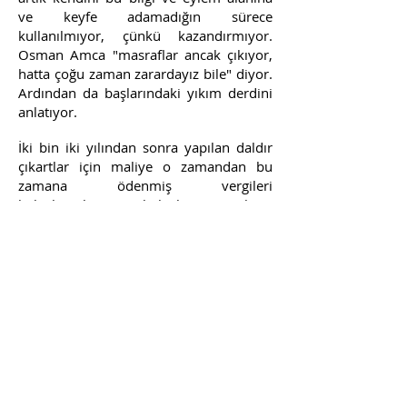
ve keyfe adamadığın sürece
kullanılmıyor, çünkü kazandırmıyor.
Osman Amca "masraflar ancak çıkıyor,
hatta çoğu zaman zarardayız bile" diyor.
Ardından da başlarındaki yıkım derdini
anlatıyor.
İki bin iki yılından sonra yapılan daldır
çıkartlar için maliye o zamandan bu
zamana ödenmiş vergileri
belgelemelerini, belgeleyemeyenlerin
daldır çıkartlarının yasadışı sayılıp
yıkılacağını bildirmiş. Osman Amca
üçüncü kuşak balıkçı. Selanik göçmeni.
Kullandığı daldır çıkartın yeri altmış
yıllık. Bu yapılar zamana o kadar dirençli
değil. Hemen her yıl tadilat görüyor ve
bazen de tamamen yıkılıp yeniden
yapılıyor. Kullandığı daldır çıkart iki bin
ikiden sonra yapılmış ve belge
gösteremiyor, maliye de ona belge