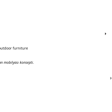
utdoor furniture
an mobilyası konsepti.
H