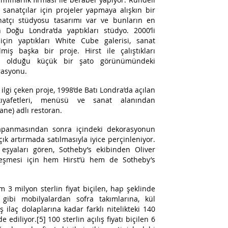
 sanatçılar için projeler yapmaya alışkın bir
anatçı stüdyosu tasarımı var ve bunların en
n Doğu Londra’da yaptıkları stüdyo. 2000’li
 için yaptıkları White Cube galerisi, sanat
miş başka bir proje. Hirst ile çalıştıkları
hip olduğu küçük bir şato görünümündeki
rasyonu.
n ilgi çeken proje, 1998’de Batı Londra’da açılan
kıyafetleri, menüsü ve sanat alanından
ne) adlı restoran.
kapanmasından sonra içindeki dekorasyonun
ık artırmada satılmasıyla iyice perçinleniyor.
eşyaları gören, Sotheby’s ekibinden Oliver
leşmesi için hem Hirst’ü hem de Sotheby’s
3 milyon sterlin fiyat biçilen, hap şeklinde
gibi mobilyalardan sofra takımlarına, kül
 ilaç dolaplarına kadar farklı nitelikteki 140
 ediliyor.[5] 100 sterlin açılış fiyatı biçilen 6