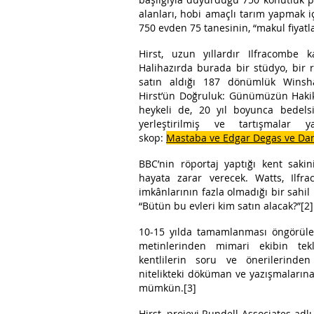
alanları, hobi amaçlı tarım yapmak iç
750 evden 75 tanesinin, “makul fiyatla
Hirst, uzun yıllardır Ilfracombe 
Halihazırda burada bir stüdyo, bir r
satın aldığı 187 dönümlük Winsham
Hirst’ün Doğruluk: Günümüzün Hakikat
heykeli de, 20 yıl boyunca bedels
yerleştirilmiş ve tartışmalar y
skop:
Mastaba ve Edgar Degas ve Dam
BBC’nin röportaj yaptığı kent saki
hayata zarar verecek. Watts, Ilfr
imkânlarının fazla olmadığı bir sahi
“Bütün bu evleri kim satın alacak?”[2]
10-15 yılda tamamlanması öngörülen
metinlerinden mimari ekibin tekl
kentlilerin soru ve önerilerinden 
nitelikteki döküman ve yazışmalarına
mümkün.[3]
Hirst, projeyi Rundell Associates adl