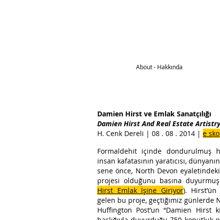
About - Hakkında
Damien Hirst ve Emlak Sanatçılığı​
Damien Hirst And Real Estate Artistr
H. Cenk Dereli | 08 . 08 . 2014 |
e sk
Formaldehit içinde dondurulmuş hay
insan kafatasının yaratıcısı, dünyanı
sene önce, North Devon eyaletindeki
projesi olduğunu basına duyurmuş
Hirst Emlak İşine Giriyor
). Hirst’ü
gelen bu proje, geçtiğimiz günlerde 
Huffington Post’un “Damien Hirst k
başlığıyla duyurduğu 750 konutluk pr