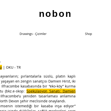
nobon
Drawings - Çizimler
Shop
Hirst'ün
y
"Southern
op
| OKU - TR
Extension"
diye
vanların; pırlantalarla süslü, platin kaplı
anılan
n yaşayan en zengin sanatçısı Damien Hirst, iki
projeyle
ilgili
 Ilfracombe kasabasında bir “eko-köy” kurma
çizimleri
tu (bkz.e-skop:
Spekülasyon Sanatı: Damien
n Ilfracombe’u yeniden tasarlaması anlamına
North Devon şehir meclisinde onaylandı.
imsenin istemediği bir kasaba inşa ediyor”
oje içinde dükkânlar, sağlık merkezleri, spor