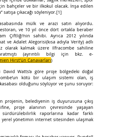
in bahçeler ve bir ilkokul olacak. İnşa edilen
” satışa çıkacağı söyleniyor.[1]
kasabasında mülk ve arazi satın alıyordu.
estoran, ve 10 yıl önce dört ortakla beraber
 Çiftliği’nin sahibi. Ayrıca 2012 yılında
 ve Adalet Alegorisi(kısa adıyla Verity) adlı
iz olarak kalmak üzere Ilfracombe sahiline
aratmıştı (ayrıntılı bilgi için bkz. e-
ien Hirst'ün Canavarları
)
ni David Watts’a göre proje bölgedeki doğal
acombe’un kötü bir ulaşım sistemi olan, iş
l kasabası olduğunu söylüyor ve şunu soruyor:
 projenin, belediyenin iş duyurusuna çıkış
ifine, proje alanının çevresinde yaşayan
sürdürülebilirlik raporlarına kadar farklı
 yerel yönetimin internet sitesinden ulaşmak
ı mimarlık firması ile beraber yapıyor. Rundell