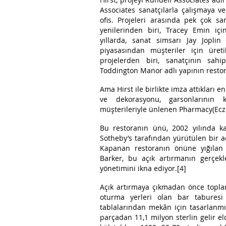
Associates sanatçılarla çalışmaya ve
ofis. Projeleri arasında pek çok s
yenilerinden biri, Tracey Emin içi
yıllarda, sanat simsarı Jay Joplin
piyasasından müşteriler için üretil
projelerden biri, sanatçının sa
Toddington Manor adlı yapının resto
Ama Hirst ile birlikte imza attıkları e
ve dekorasyonu, garsonlarının 
müşterileriyle ünlenen Pharmacy(Ecza
Bu restoranın ünü, 2002 yılında 
Sotheby’s tarafından yürütülen bir aç
Kapanan restoranın önüne yığılan 
Barker, bu açık artırmanın gerçek
yönetimini ikna ediyor.[4]
Açık artırmaya çıkmadan önce toplam 
oturma yerleri olan bar taburesi 
tablalarından mekân için tasarlanmış
parçadan 11,1 milyon sterlin gelir elde