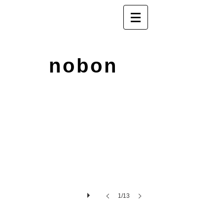
nobon
1/13