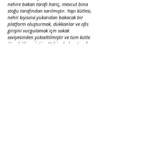
nehire bakan tarafı hariç, mevcut bina
stoğu tarafından sarılmıştır. Yapı kütlesi,
nehir kıyısına yukarıdan bakacak bir
platform oluşturmak, dükkanlar ve ofis
girişini vurgulamak için sokak
seviyesinden yükseltilmiştir ve tüm kütle
ikiye bölünmüştür. Nehire bakan taraf
şefaftır ve açık ofis alanlarını
içerir. Mevcut kent dokusuna bakan
diğeri de ardında klasik tek birim yan
yana dizilmiş ofis odalarını
kapatan cephe panelleri tarafından
parçalanır.
2011
Düzce
Architecture
Mimarlık
H. Cenk Dereli